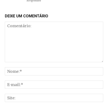
Responder
DEIXE UM COMENTÁRIO
Comentário:
No
E-
mai
Sit