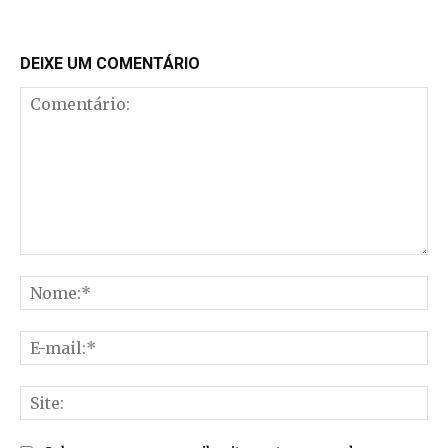
DEIXE UM COMENTÁRIO
Comentário:
No
E-
mai
Sit