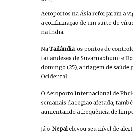
Aeroportos na Ásia reforçaram a vi
a confirmação de um surto do víru
na Índia.
Na
Tailândia
, os pontos de contro
tailandeses de Suvarnabhumi e Do
domingo (25), a triagem de saúde 
Ocidental.
O Aeroporto Internacional de Phuk
semanais da região afetada, també
aumentando a frequência de limpe
Já o
Nepal
elevou seu nível de aler