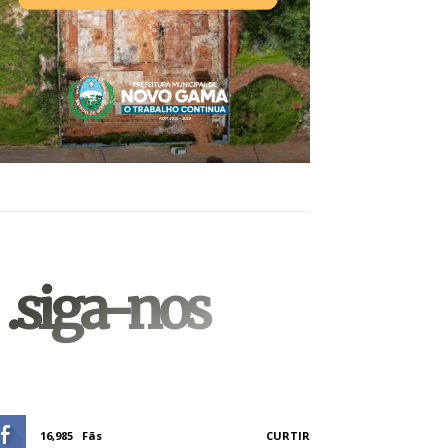
.siga-nos
16,985
Fãs
CURTIR