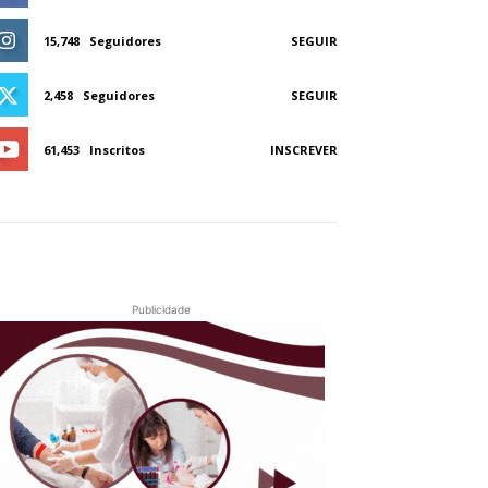
15,748
Seguidores
SEGUIR
2,458
Seguidores
SEGUIR
61,453
Inscritos
INSCREVER
Publicidade