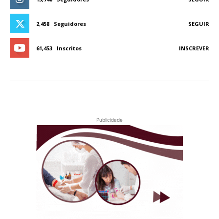
2,458
Seguidores
SEGUIR
61,453
Inscritos
INSCREVER
Publicidade