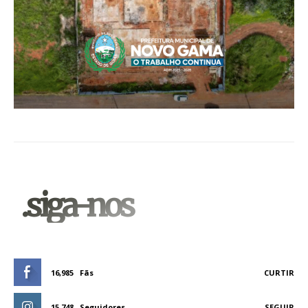
.siga-nos
16,985
Fãs
CURTIR
15,748
Seguidores
SEGUIR