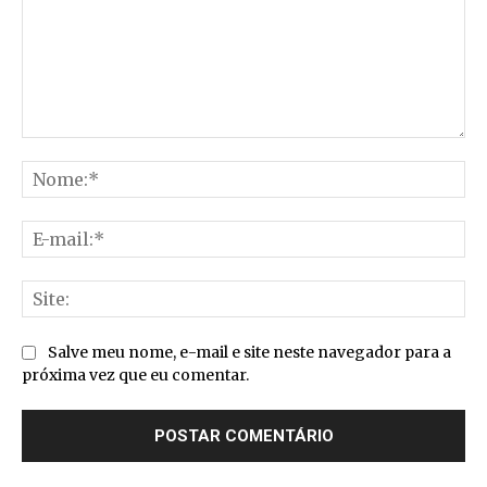
Comentário:
No
E-
mai
Sit
Salve meu nome, e-mail e site neste navegador para a
próxima vez que eu comentar.