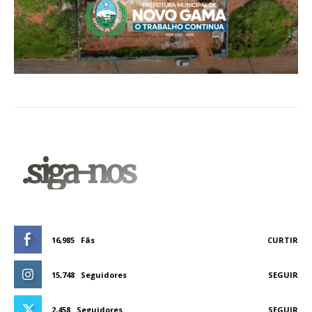
.siga-nos
16,985
Fãs
CURTIR
15,748
Seguidores
SEGUIR
2,458
Seguidores
SEGUIR