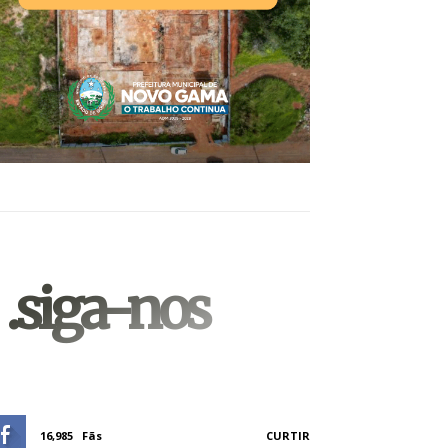
.siga-nos
16,985
Fãs
CURTIR