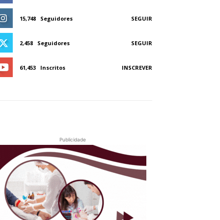
15,748
Seguidores
SEGUIR
2,458
Seguidores
SEGUIR
61,453
Inscritos
INSCREVER
Publicidade