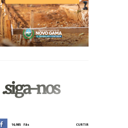
.siga-nos
16,985
Fãs
CURTIR