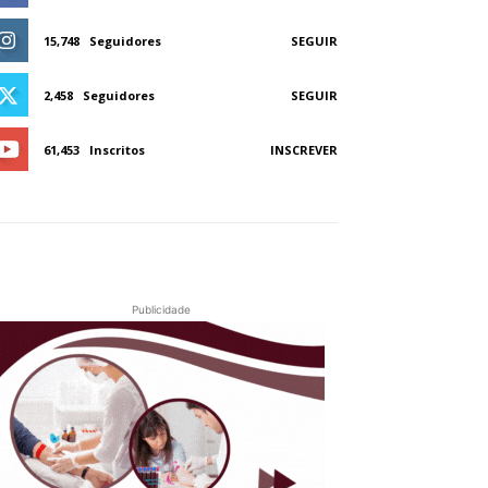
15,748
Seguidores
SEGUIR
2,458
Seguidores
SEGUIR
61,453
Inscritos
INSCREVER
Publicidade