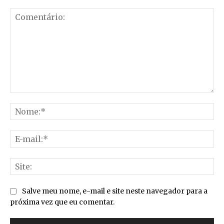
Comentário:
No
E-
mai
Sit
Salve meu nome, e-mail e site neste navegador para a
próxima vez que eu comentar.