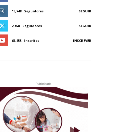
15,748
Seguidores
SEGUIR
2,458
Seguidores
SEGUIR
61,453
Inscritos
INSCREVER
Publicidade