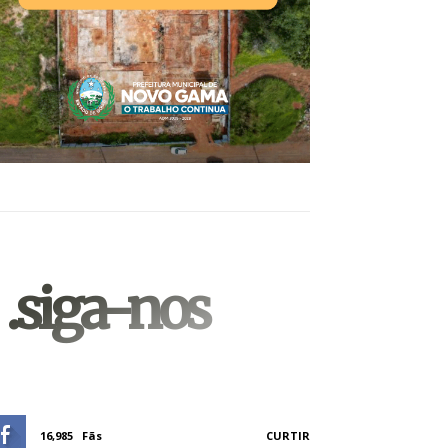
.siga-nos
16,985
Fãs
CURTIR