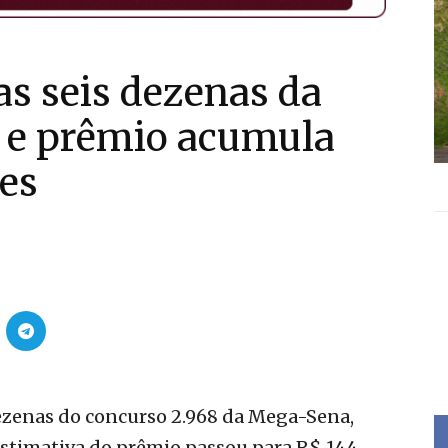
s seis dezenas da
 e prêmio acumula
es
ezenas do concurso 2.968 da Mega-Sena,
a estimativa do prêmio passou para R$ 144