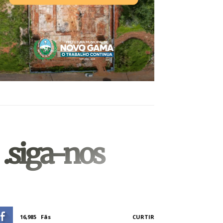
.siga-nos
16,985
Fãs
CURTIR