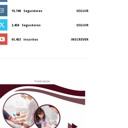
15,748
Seguidores
SEGUIR
2,458
Seguidores
SEGUIR
61,453
Inscritos
INSCREVER
Publicidade