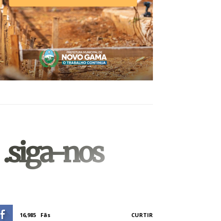
.siga-nos
16,985
Fãs
CURTIR