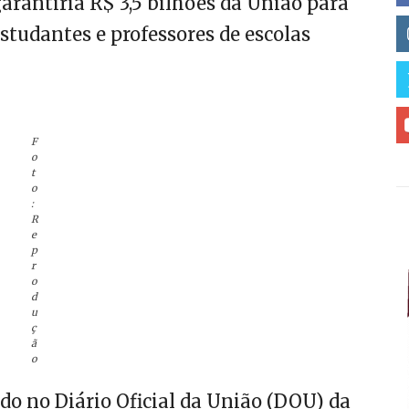
rantiria R$ 3,5 bilhões da União para
estudantes e professores de escolas
F
o
t
o
:
R
e
p
r
o
d
u
ç
ã
o
ado no Diário Oficial da União (DOU) da