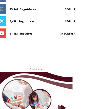
15,748
Seguidores
SEGUIR
2,458
Seguidores
SEGUIR
61,453
Inscritos
INSCREVER
Publicidade