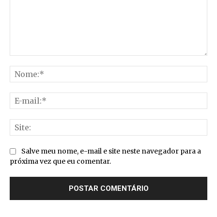
Comentário:
No
E-
mai
Sit
Salve meu nome, e-mail e site neste navegador para a
próxima vez que eu comentar.