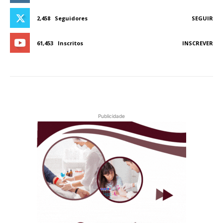
2,458
Seguidores
SEGUIR
61,453
Inscritos
INSCREVER
Publicidade