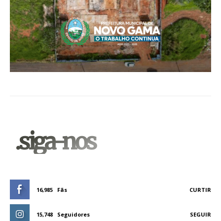
.siga-nos
16,985
Fãs
CURTIR
15,748
Seguidores
SEGUIR