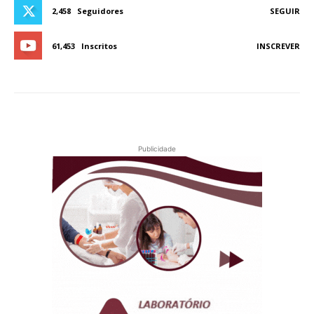
2,458
Seguidores
SEGUIR
61,453
Inscritos
INSCREVER
Publicidade