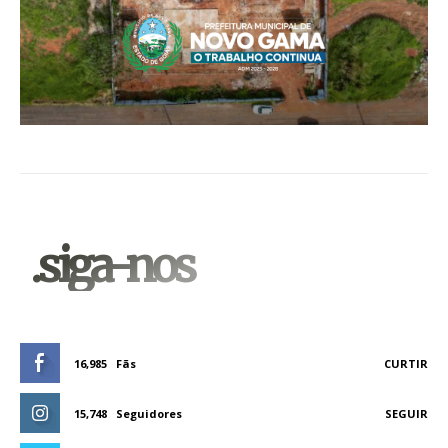
.siga-nos
16,985
Fãs
CURTIR
15,748
Seguidores
SEGUIR