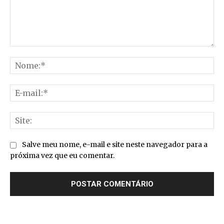
Comentário:
No
E-
mai
Sit
Salve meu nome, e-mail e site neste navegador para a
próxima vez que eu comentar.