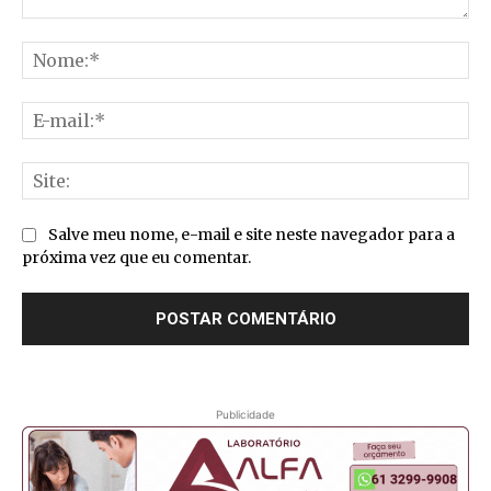
Comentário:
No
E-
mai
Sit
Salve meu nome, e-mail e site neste navegador para a
próxima vez que eu comentar.
Publicidade