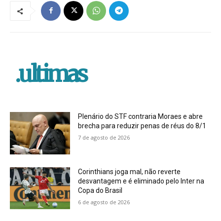
.ultimas
Plenário do STF contraria Moraes e abre
brecha para reduzir penas de réus do 8/1
7 de agosto de 2026
Corinthians joga mal, não reverte
desvantagem e é eliminado pelo Inter na
Copa do Brasil
6 de agosto de 2026