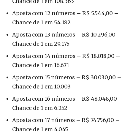
Chance de 1 em 108.363
Aposta com 12 números – R$ 5.544,00 –
Chance de 1 em 54.182
Aposta com 13 números – R$ 10.296,00 –
Chance de 1 em 29.175
Aposta com 14 números – R$ 18.018,00 –
Chance de 1 em 16.671
Aposta com 15 números – R$ 30.030,00 –
Chance de 1 em 10.003
Aposta com 16 números – R$ 48.048,00 –
Chance de 1 em 6.252
Aposta com 17 números – R$ 74.756,00 –
Chance de 1 em 4.045