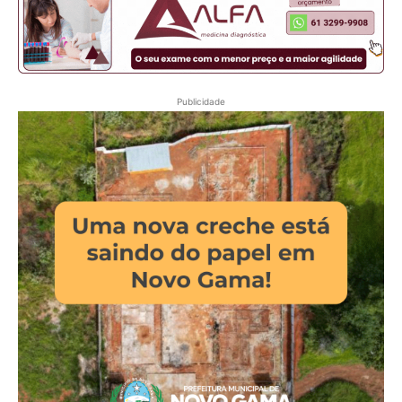
Publicidade