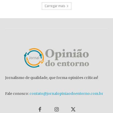
Carregar mais
Jornalismo de qualidade, que forma opiniões críticas!
Fale conosco:
contato@jornalopiniaodoentorno.com.br