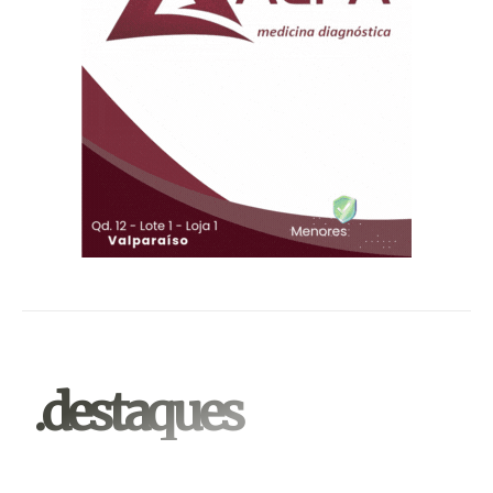
.destaques