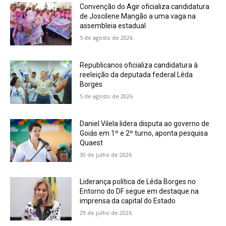
Convenção do Agir oficializa candidatura
de Joscilene Mangão a uma vaga na
assembleia estadual
5 de agosto de 2026
Republicanos oficializa candidatura à
reeleição da deputada federal Lêda
Borges
5 de agosto de 2026
Daniel Vilela lidera disputa ao governo de
Goiás em 1º e 2º turno, aponta pesquisa
Quaest
30 de julho de 2026
Liderança política de Lêda Borges no
Entorno do DF segue em destaque na
imprensa da capital do Estado
29 de julho de 2026