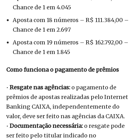
Chance de 1 em 4.045
Aposta com 18 números – R$ 111.384,00 –
Chance de 1 em 2.697
Aposta com 19 números – R$ 162.792,00 –
Chance de 1 em 1.845
Como funciona o pagamento de prêmios
•
Resgate nas agências:
o pagamento de
prêmios de apostas realizadas pelo Internet
Banking CAIXA, independentemente do
valor, deve ser feito nas agências da CAIXA.
•
Documentação necessária:
o resgate pode
ser feito pelo titular indicado no