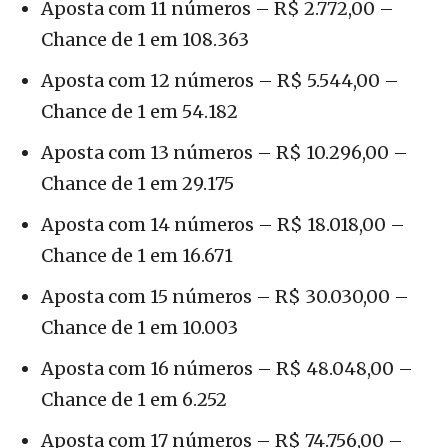
Aposta com 11 números – R$ 2.772,00 –
Chance de 1 em 108.363
Aposta com 12 números – R$ 5.544,00 –
Chance de 1 em 54.182
Aposta com 13 números – R$ 10.296,00 –
Chance de 1 em 29.175
Aposta com 14 números – R$ 18.018,00 –
Chance de 1 em 16.671
Aposta com 15 números – R$ 30.030,00 –
Chance de 1 em 10.003
Aposta com 16 números – R$ 48.048,00 –
Chance de 1 em 6.252
Aposta com 17 números – R$ 74.756,00 –