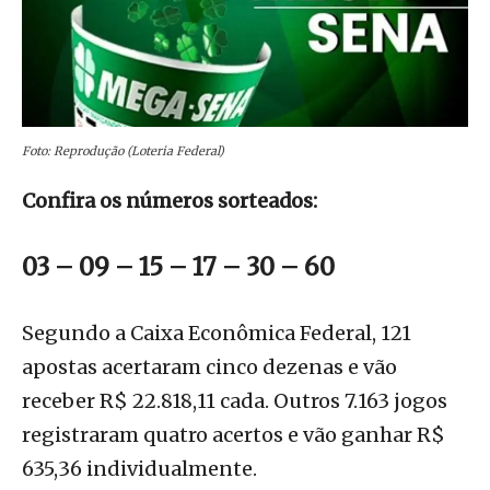
Foto: Reprodução (Loteria Federal)
Confira os números sorteados:
03 – 09 – 15 – 17 – 30 – 60
Segundo a Caixa Econômica Federal, 121
apostas acertaram cinco dezenas e vão
receber R$ 22.818,11 cada. Outros 7.163 jogos
registraram quatro acertos e vão ganhar R$
635,36 individualmente.