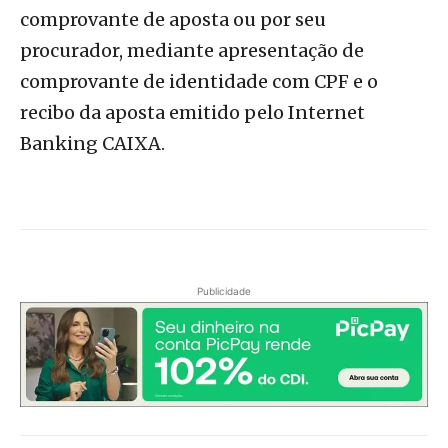
comprovante de aposta ou por seu
procurador, mediante apresentação de
comprovante de identidade com CPF e o
recibo da aposta emitido pelo Internet
Banking CAIXA.
Publicidade