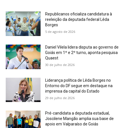
Republicanos oficializa candidatura à
reeleição da deputada federal Lêda
Borges
5 de agosto de 2026
Daniel Vilela lidera disputa ao governo de
Goiás em 1º e 2º turno, aponta pesquisa
Quaest
30 de julho de 2026
Liderança política de Lêda Borges no
Entorno do DF segue em destaque na
imprensa da capital do Estado
29 de julho de 2026
Pré-candidata a deputada estadual,
Joscilene Mangão amplia sua base de
apoio em Valparaíso de Goiás