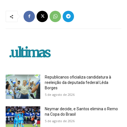
.ultimas
Republicanos oficializa candidatura à
reeleição da deputada federal Lêda
Borges
5 de agosto de 2026
Neymar decide, e Santos elimina o Remo
na Copa do Brasil
5 de agosto de 2026