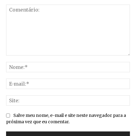
Comentário:
No
E-
mai
Sit
Salve meu nome, e-mail e site neste navegador para a
próxima vez que eu comentar.