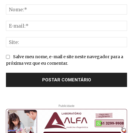
Comentário:
No
E-
mai
Sit
Salve meu nome, e-mail e site neste navegador para a
próxima vez que eu comentar.
Publicidade