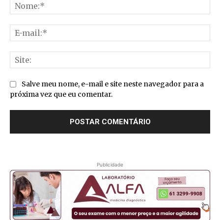
No
E-
mai
Sit
Salve meu nome, e-mail e site neste navegador para a
próxima vez que eu comentar.
Publicidade