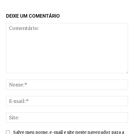
DEIXE UM COMENTÁRIO
Comentário:
No
E-
mai
Sit
Salve meu nome, e-mail e site neste navegador para a