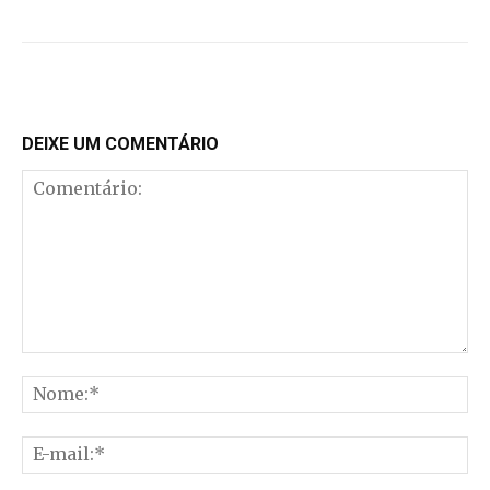
DEIXE UM COMENTÁRIO
Comentário:
No
E-
mai