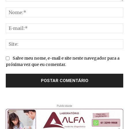
Comentário:
No
E-
mai
Sit
Salve meu nome, e-mail e site neste navegador para a
próxima vez que eu comentar.
Publicidade