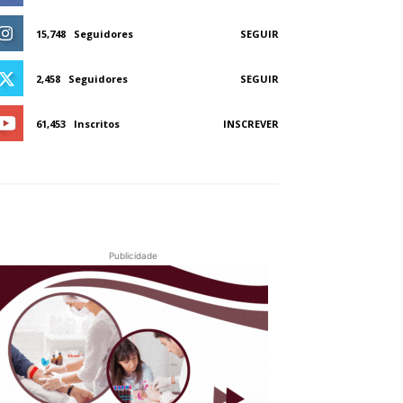
15,748
Seguidores
SEGUIR
2,458
Seguidores
SEGUIR
61,453
Inscritos
INSCREVER
Publicidade