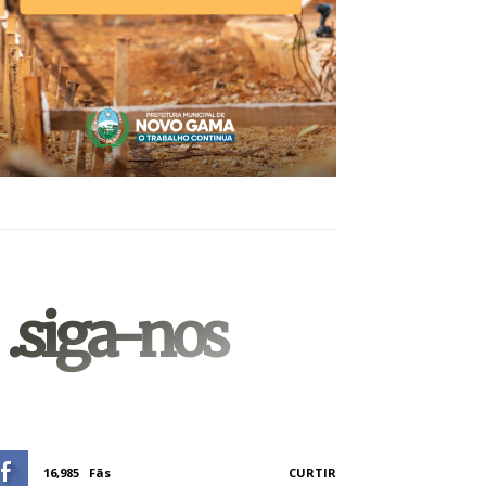
.siga-nos
16,985
Fãs
CURTIR