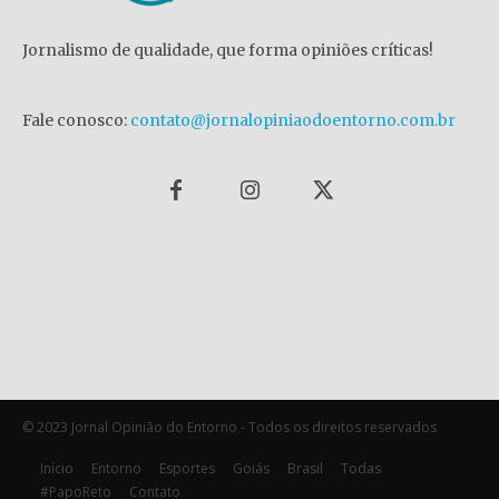
Jornalismo de qualidade, que forma opiniões críticas!
Fale conosco:
contato@jornalopiniaodoentorno.com.br
© 2023 Jornal Opinião do Entorno - Todos os direitos reservados
Início
Entorno
Esportes
Goiás
Brasil
Todas
#PapoReto
Contato