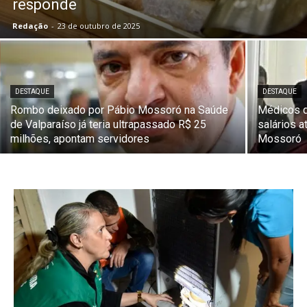
responde
Redação
-
23 de outubro de 2025
DESTAQUE
DESTAQUE
Rombo deixado por Pábio Mossoró na Saúde
Médicos d
de Valparaíso já teria ultrapassado R$ 25
salários a
milhões, apontam servidores
Mossoró