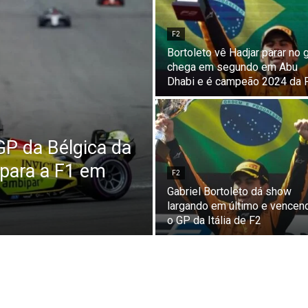
F2
Bortoleto vê Hadjar parar no g
chega em segundo em Abu
Dhabi e é campeão 2024 da 
GP da Bélgica da
para a F1 em
F2
Gabriel Bortoleto dá show
largando em último e vencen
o GP da Itália de F2