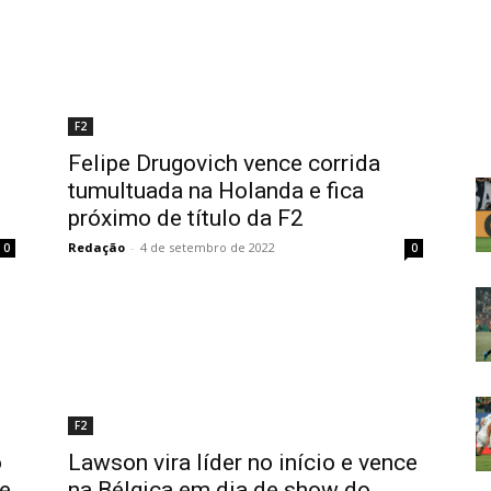
F2
Felipe Drugovich vence corrida
tumultuada na Holanda e fica
próximo de título da F2
Redação
-
4 de setembro de 2022
0
0
F2
o
Lawson vira líder no início e vence
 e
na Bélgica em dia de show do