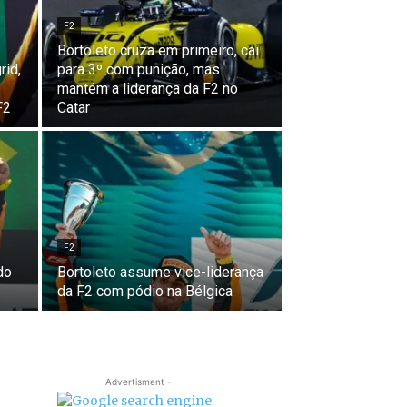
F2
Bortoleto cruza em primeiro, cai
rid,
para 3º com punição, mas
mantém a liderança da F2 no
F2
Catar
F2
do
Bortoleto assume vice-liderança
da F2 com pódio na Bélgica
- Advertisment -