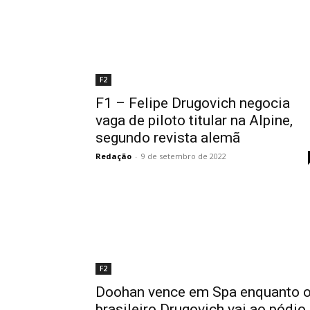
F2
F1 – Felipe Drugovich negocia
vaga de piloto titular na Alpine,
segundo revista alemã
Redação
-
9 de setembro de 2022
F2
Doohan vence em Spa enquanto 
brasileiro Drugovich vai ao pódio