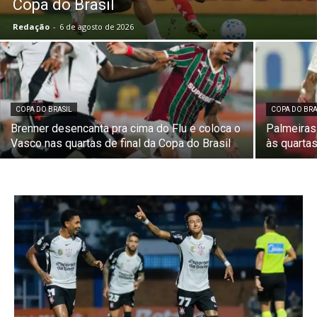
Copa do Brasil
Redação
-
6 de agosto de 2026
COPA DO BRASIL
COPA DO BRA
Brenner desencanta pra cima do Flu e coloca o
Palmeiras
Vasco nas quartas de final da Copa do Brasil
às quartas