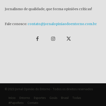
Jornalismo de qualidade, que forma opiniões críticas!
Fale conosco:
contato@jornalopiniaodoentorno.com.br
© 2023 Jornal Opinião do Entorno - Todos os direitos reservados
Início
Entorno
Esportes
Goiás
Brasil
Todas
#PapoReto
Contato