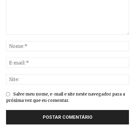
Comentário:
No
E-
mai
Sit
Salve meu nome, e-mail e site neste navegador para a
próxima vez que eu comentar.