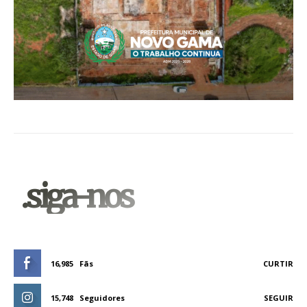
.siga-nos
16,985
Fãs
CURTIR
15,748
Seguidores
SEGUIR