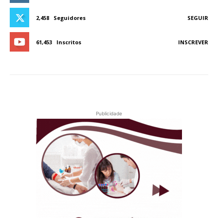
2,458
Seguidores
SEGUIR
61,453
Inscritos
INSCREVER
Publicidade