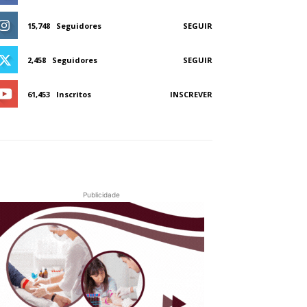
15,748
Seguidores
SEGUIR
2,458
Seguidores
SEGUIR
61,453
Inscritos
INSCREVER
Publicidade