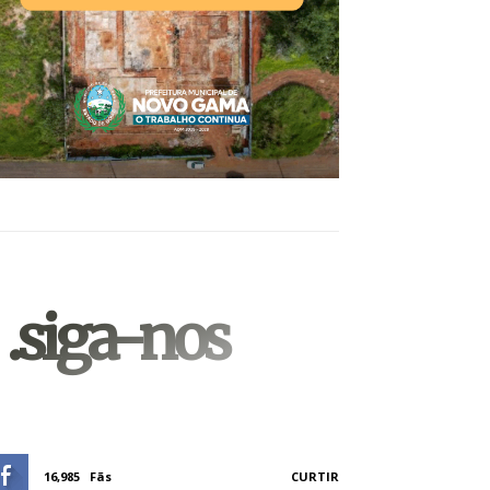
.siga-nos
16,985
Fãs
CURTIR