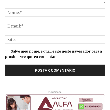
Comentário:
No
E-
mai
Sit
Salve meu nome, e-mail e site neste navegador para a
próxima vez que eu comentar.
Publicidade