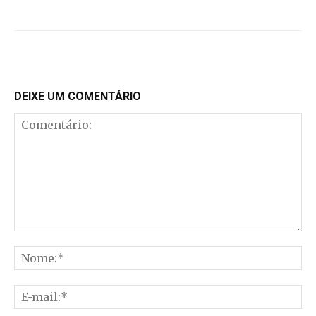
DEIXE UM COMENTÁRIO
Comentário:
No
E-
mai