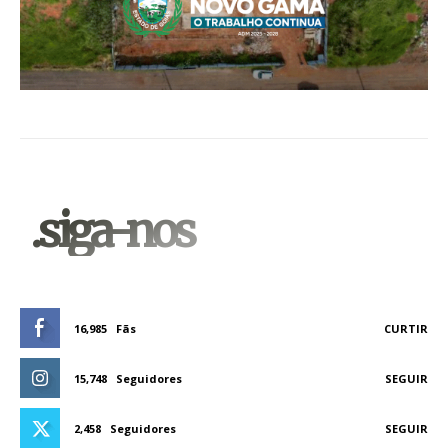
.siga-nos
16,985
Fãs
CURTIR
15,748
Seguidores
SEGUIR
2,458
Seguidores
SEGUIR