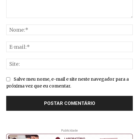
Comentário:
No
E-
mai
Sit
Salve meu nome, e-mail e site neste navegador para a
próxima vez que eu comentar.
Publicidade