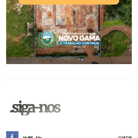
.siga-nos
16,985
Fãs
CURTIR