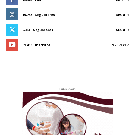
15,748
Seguidores
SEGUIR
2,458
Seguidores
SEGUIR
61,453
Inscritos
INSCREVER
Publicidade