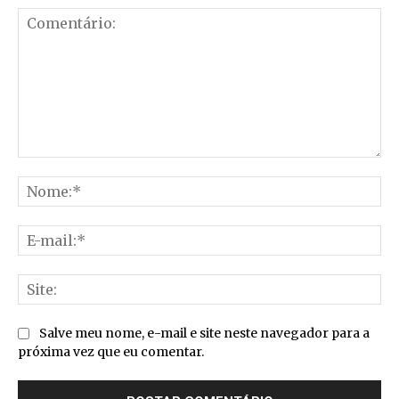
Comentário:
No
E-
mai
Sit
Salve meu nome, e-mail e site neste navegador para a
próxima vez que eu comentar.