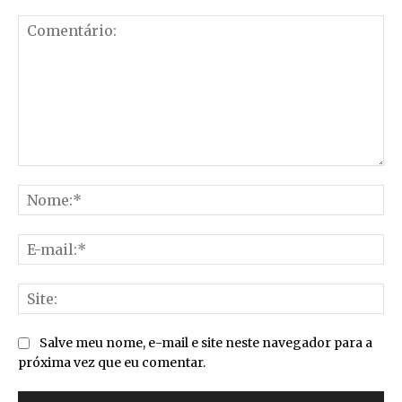
Comentário:
No
E-
mai
Sit
Salve meu nome, e-mail e site neste navegador para a
próxima vez que eu comentar.