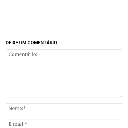
DEIXE UM COMENTÁRIO
Comentário:
No
E-
mai