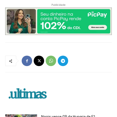
Publicidade
.ultimas
Norris vence GP da Hungria de F1;