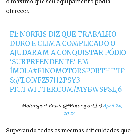
o máximo que seu equipamento podia
oferecer.
F1: NORRIS DIZ QUE TRABALHO
DURO E CLIMA COMPLICADO O
AJUDARAM A CONQUISTAR PÓDIO
'SURPREENDENTE' EM
ÍMOLA
#F1NOMOTORSPORT
HTTP
S://T.CO/FZ57H2PSY3
PIC.TWITTER.COM/MYBWSPSLJ6
— Motorsport Brasil (@Motorsport_br)
April 24,
2022
Superando todas as mesmas dificuldades que