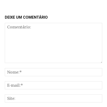
DEIXE UM COMENTÁRIO
Comentário:
No
E-
mai
Sit