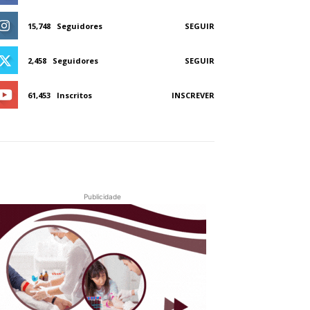
15,748
Seguidores
SEGUIR
2,458
Seguidores
SEGUIR
61,453
Inscritos
INSCREVER
Publicidade