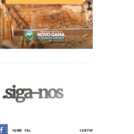
.siga-nos
16,985
Fãs
CURTIR