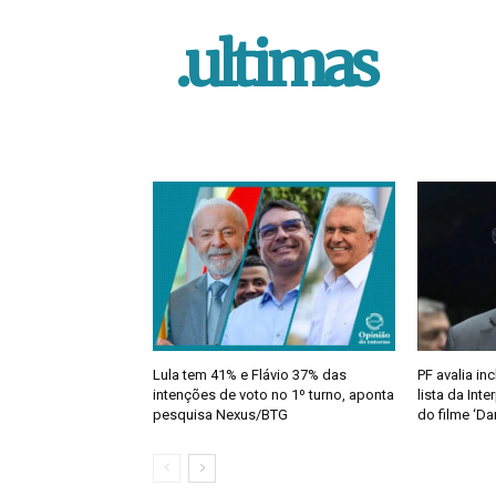
.ultimas
Lula tem 41% e Flávio 37% das
PF avalia in
intenções de voto no 1º turno, aponta
lista da Inte
pesquisa Nexus/BTG
do filme ‘Da