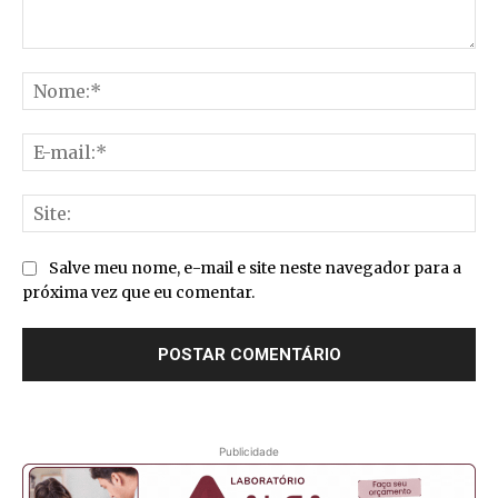
Comentário:
No
E-
mai
Sit
Salve meu nome, e-mail e site neste navegador para a
próxima vez que eu comentar.
Publicidade