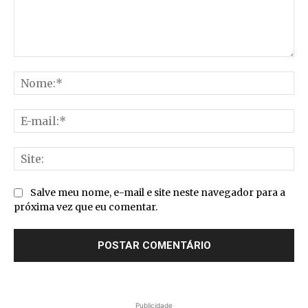
Comentário:
No
E-
mai
Sit
Salve meu nome, e-mail e site neste navegador para a
próxima vez que eu comentar.
Publicidade