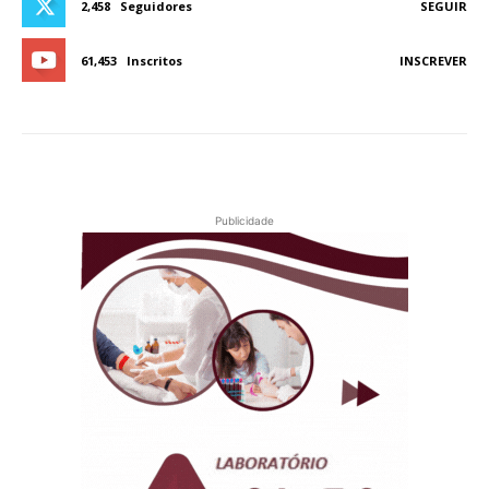
2,458
Seguidores
SEGUIR
61,453
Inscritos
INSCREVER
Publicidade