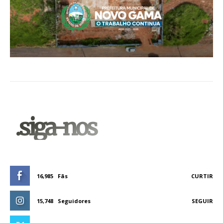
.siga-nos
16,985
Fãs
CURTIR
15,748
Seguidores
SEGUIR