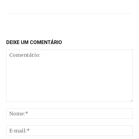
DEIXE UM COMENTÁRIO
Comentário:
No
E-
mai