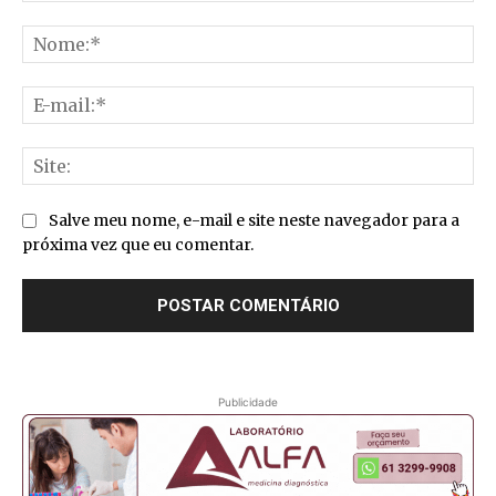
Comentário:
No
E-
mai
Sit
Salve meu nome, e-mail e site neste navegador para a
próxima vez que eu comentar.
Publicidade