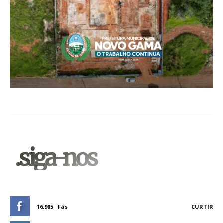
.siga-nos
16,985
Fãs
CURTIR