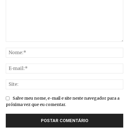
Comentário:
No
E-
mai
Sit
Salve meu nome, e-mail e site neste navegador para a
próxima vez que eu comentar.