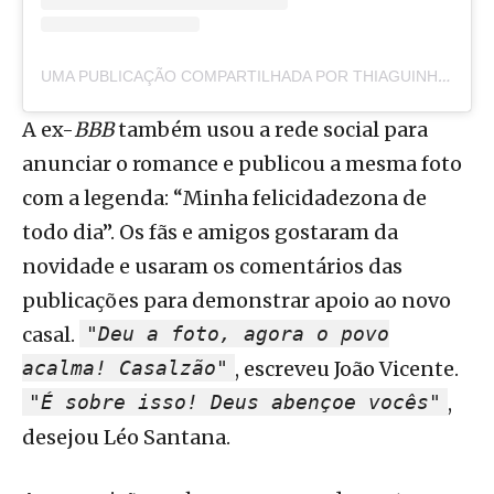
UMA PUBLICAÇÃO COMPARTILHADA POR THIAGUINHO (@THBARBOSA)
A ex-
BBB
também usou a rede social para
anunciar o romance e publicou a mesma foto
com a legenda: “Minha felicidadezona de
todo dia”. Os fãs e amigos gostaram da
novidade e usaram os comentários das
publicações para demonstrar apoio ao novo
casal.
"Deu a foto, agora o povo
acalma! Casalzão"
, escreveu João Vicente.
"É sobre isso! Deus abençoe vocês"
,
desejou Léo Santana.