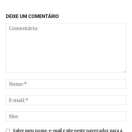
DEIXE UM COMENTÁRIO
Comentário:
No
E-
mai
Sit
Salve meu nome, e-mail e site neste navegador para a