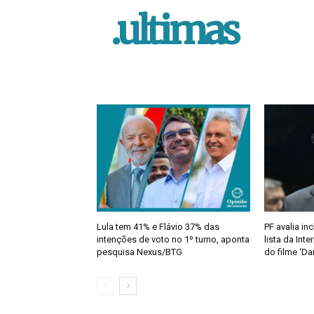
.ultimas
Lula tem 41% e Flávio 37% das
PF avalia in
intenções de voto no 1º turno, aponta
lista da Inte
pesquisa Nexus/BTG
do filme ‘Da