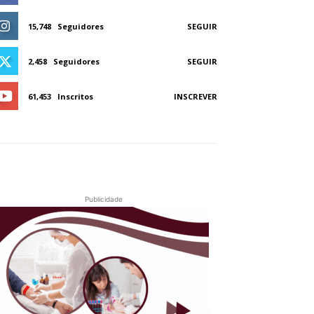
15,748
Seguidores
SEGUIR
2,458
Seguidores
SEGUIR
61,453
Inscritos
INSCREVER
Publicidade