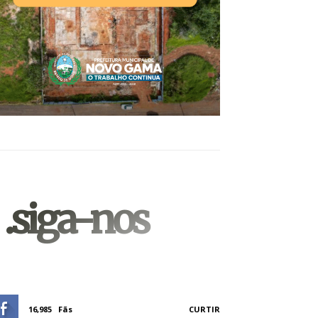
.siga-nos
16,985
Fãs
CURTIR