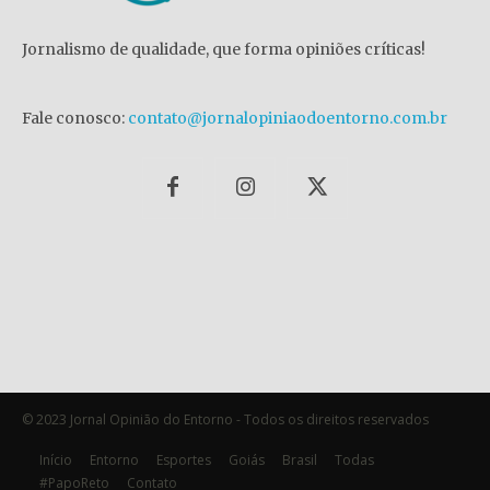
Jornalismo de qualidade, que forma opiniões críticas!
Fale conosco:
contato@jornalopiniaodoentorno.com.br
© 2023 Jornal Opinião do Entorno - Todos os direitos reservados
Início
Entorno
Esportes
Goiás
Brasil
Todas
#PapoReto
Contato