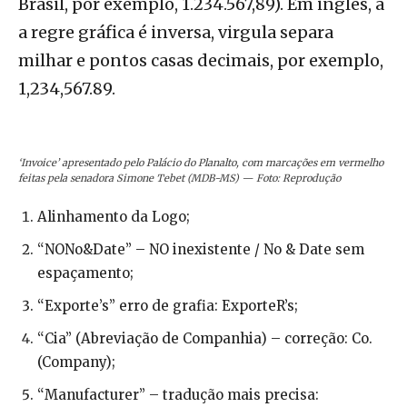
Brasil, por exemplo, 1.234.567,89). Em inglês, a
a regre gráfica é inversa, virgula separa
milhar e pontos casas decimais, por exemplo,
1,234,567.89.
‘Invoice’ apresentado pelo Palácio do Planalto, com marcações em vermelho
feitas pela senadora Simone Tebet (MDB-MS) — Foto: Reprodução
Alinhamento da Logo;
“NONo&Date” – NO inexistente / No & Date sem
espaçamento;
“Exporte’s” erro de grafia: ExporteR’s;
“Cia” (Abreviação de Companhia) – correção: Co.
(Company);
“Manufacturer” – tradução mais precisa: