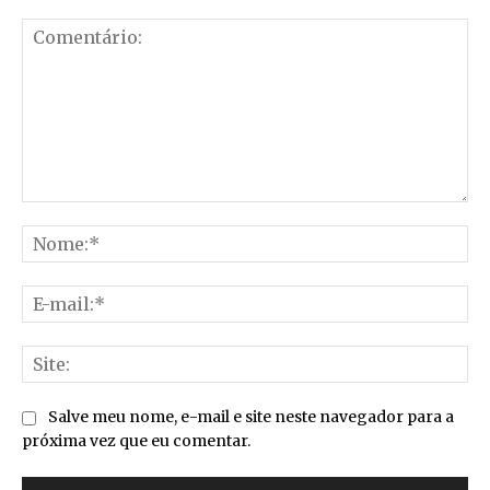
Comentário:
No
E-
mai
Sit
Salve meu nome, e-mail e site neste navegador para a
próxima vez que eu comentar.