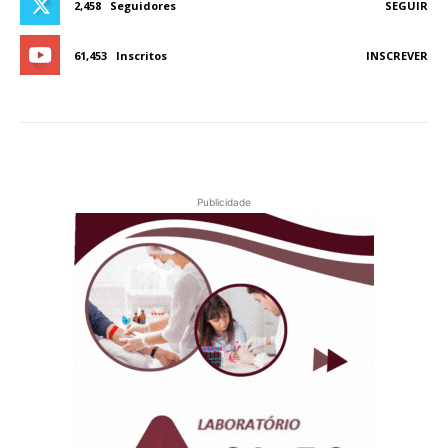
2,458
Seguidores
SEGUIR
61,453
Inscritos
INSCREVER
Publicidade