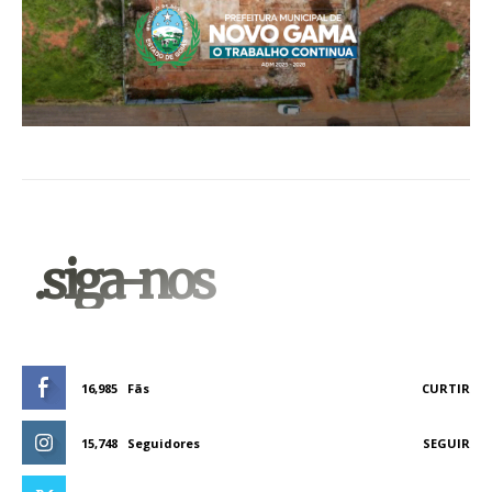
.siga-nos
16,985
Fãs
CURTIR
15,748
Seguidores
SEGUIR