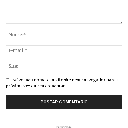
Comentário:
No
E-
mai
Sit
Salve meu nome, e-mail e site neste navegador para a
próxima vez que eu comentar.
Publicidade