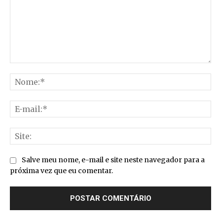
Comentário:
No
E-
mai
Sit
Salve meu nome, e-mail e site neste navegador para a
próxima vez que eu comentar.