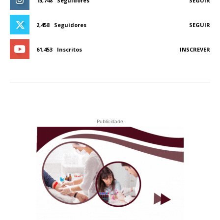
15,748
Seguidores
SEGUIR
2,458
Seguidores
SEGUIR
61,453
Inscritos
INSCREVER
Publicidade