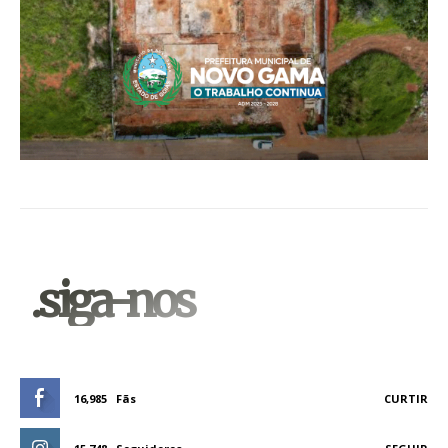
.siga-nos
16,985
Fãs
CURTIR