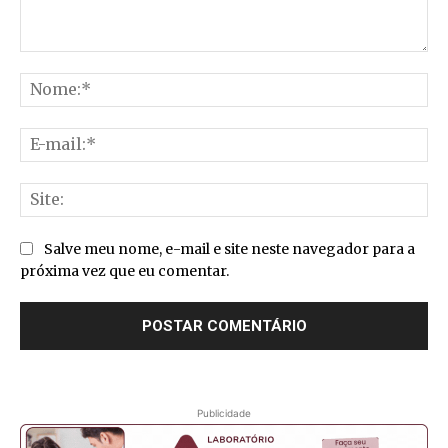
Comentário:
No
E-
mai
Sit
Salve meu nome, e-mail e site neste navegador para a
próxima vez que eu comentar.
Publicidade