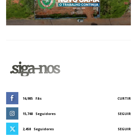
.siga-nos
16,985
Fãs
CURTIR
15,748
Seguidores
SEGUIR
2,458
Seguidores
SEGUIR