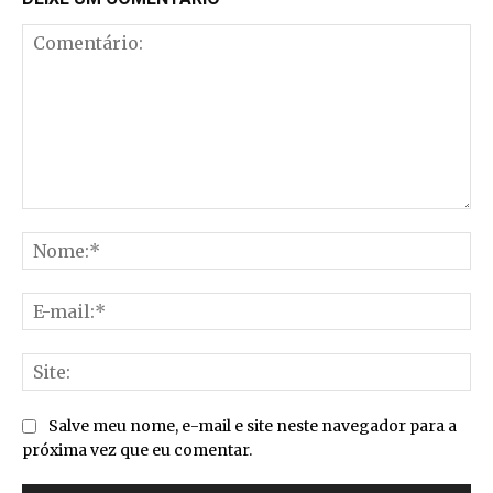
Comentário:
No
E-
mai
Sit
Salve meu nome, e-mail e site neste navegador para a
próxima vez que eu comentar.