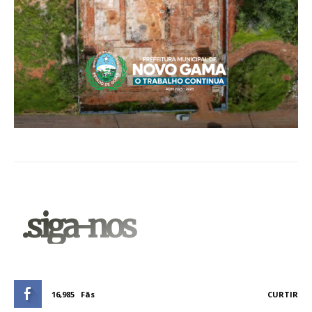
.siga-nos
16,985
Fãs
CURTIR