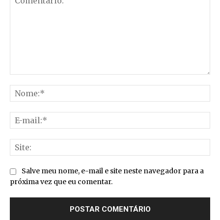
Comentário:
No
E-
mai
Sit
Salve meu nome, e-mail e site neste navegador para a
próxima vez que eu comentar.